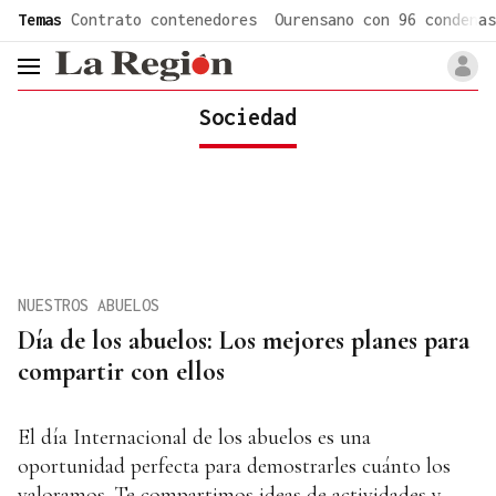
common.go-to-content
Temas
Contrato contenedores
Ourensano con 96 condenas
header.menu.open
Sociedad
NUESTROS ABUELOS
Día de los abuelos: Los mejores planes para
compartir con ellos
El día Internacional de los abuelos es una
oportunidad perfecta para demostrarles cuánto los
valoramos. Te compartimos ideas de actividades y