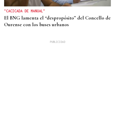
"CACICADA DE MANUAL"
El BNG lamenta el “despropósito” del Concello de
Ourense con los buses urbanos
OBITUARIO
Muere Jorge Messi, padre de Leo Messi, a los 68
años