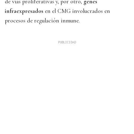
de vías proliferativas y, por otro,
genes
infraexpresados
en el CMG involucrados en
procesos de regulación inmune.