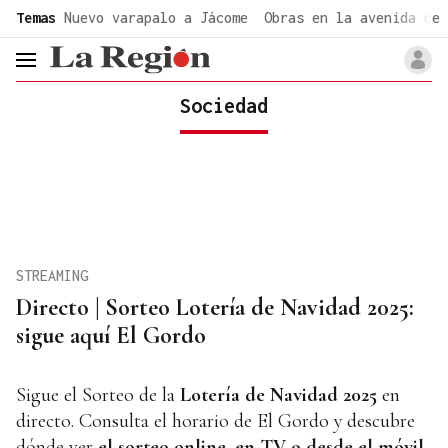
common.go-to-content
Temas
Nuevo varapalo a Jácome
Obras en la avenida de 
header.menu.open
Sociedad
STREAMING
Directo | Sorteo Lotería de Navidad 2025:
sigue aquí El Gordo
Sigue el Sorteo de la
Lotería de Navidad 2025
en
directo. Consulta el horario de El Gordo y descubre
dónde ver
el sorteo online, en TV o desde el móvil.