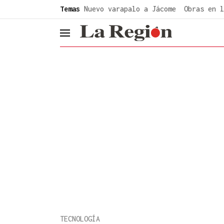
common.go-to-content
Temas
Nuevo varapalo a Jácome
Obras en l
header.menu.open
TECNOLOGÍA