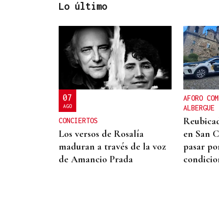
Lo último
ORÁCULO DAS BURGAS
Horóscopo del día: jueves, 6
de agosto
07
AFORO COM
AGO
ALBERGUE
Reubicad
CONCIERTOS
en San C
Los versos de Rosalía
pasar po
maduran a través de la voz
condicio
de Amancio Prada