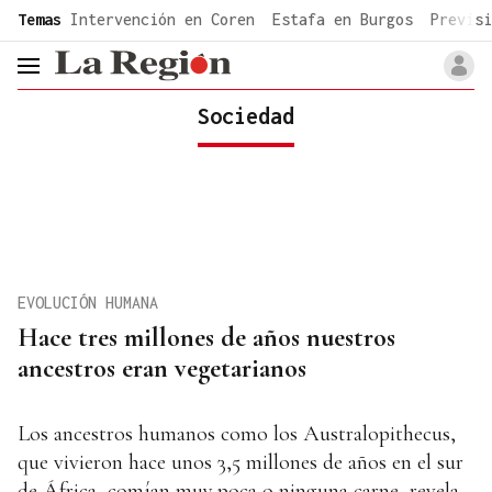
common.go-to-content
Temas
Intervención en Coren
Estafa en Burgos
Previsi
header.menu.open
Sociedad
EVOLUCIÓN HUMANA
Hace tres millones de años nuestros
ancestros eran vegetarianos
Los ancestros humanos como los Australopithecus,
que vivieron hace unos 3,5 millones de años en el sur
de África, comían muy poca o ninguna carne, revela