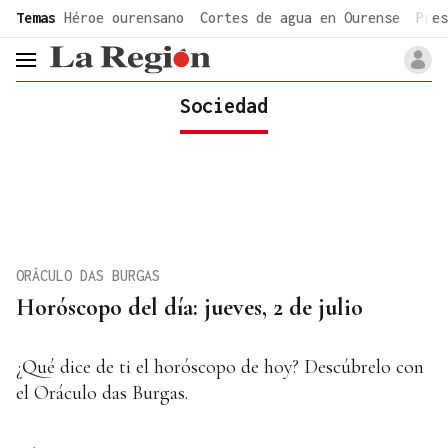
common.go-to-content
Temas
Héroe ourensano
Cortes de agua en Ourense
Pres
header.menu.open
Sociedad
ORÁCULO DAS BURGAS
Horóscopo del día: jueves, 2 de julio
¿Qué dice de ti el horóscopo de hoy? Descúbrelo con
el Oráculo das Burgas.