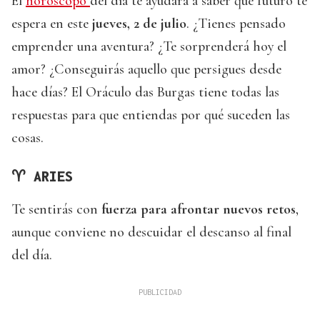
El
horóscopo
del día te ayudará a saber qué futuro te
espera en este
jueves, 2 de julio
. ¿Tienes pensado
emprender una aventura? ¿Te sorprenderá hoy el
amor? ¿Conseguirás aquello que persigues desde
hace días? El Oráculo das Burgas tiene todas las
respuestas para que entiendas por qué suceden las
cosas.
♈
ARIES
Te sentirás con
fuerza para afrontar nuevos retos
,
aunque conviene no descuidar el descanso al final
del día.