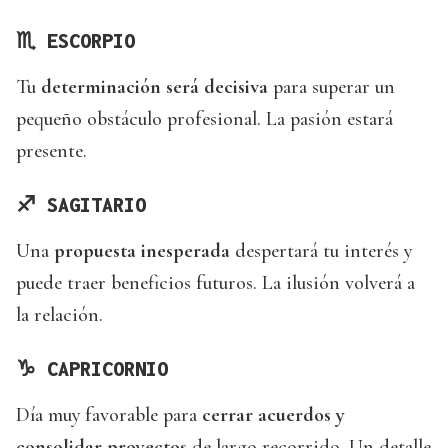
♏
ESCORPIO
Tu
determinación será decisiva
para superar un
pequeño obstáculo profesional. La pasión estará
presente.
♐
SAGITARIO
Una
propuesta inesperada
despertará tu interés y
puede traer beneficios futuros. La ilusión volverá a
la relación.
♑
CAPRICORNIO
Día muy favorable para
cerrar acuerdos y
consolidar proyectos
de largo recorrido. Un detalle