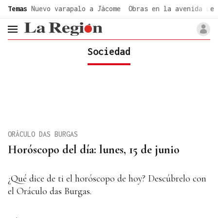
common.go-to-content
Temas
Nuevo varapalo a Jácome
Obras en la avenida de 
header.menu.open
Sociedad
ORÁCULO DAS BURGAS
Horóscopo del día: lunes, 15 de junio
¿Qué dice de ti el horóscopo de hoy? Descúbrelo con
el Oráculo das Burgas.