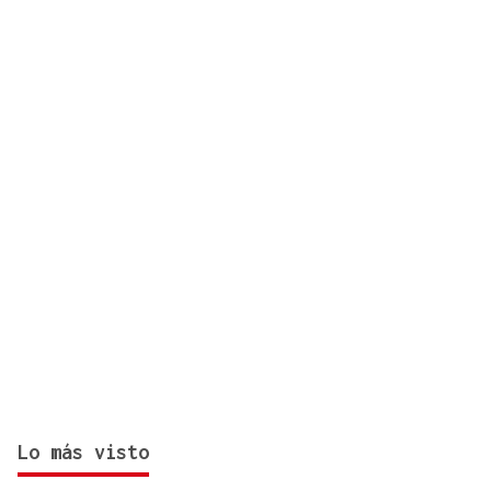
presidente de Ceuta tras la crisis humanitaria
Lo más visto