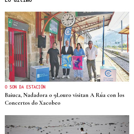
MEDICINA FÍSICA Y REHABILITACIÓN
Lucía Ros Dopico, médico especialista: “Mi sueño
es cambiar el paradigma de la discapacidad
infantil”
O SON DA ESTACIÓN
Baiuca, Nadadora o 9Louro visitan A Rúa con los
Concertos do Xacobeo