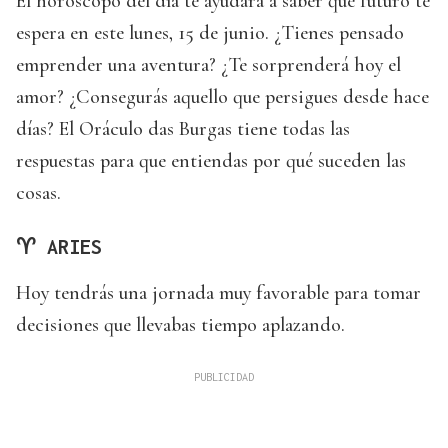
El horóscopo del día te ayudará a saber qué futuro te
espera en este lunes, 15 de junio. ¿Tienes pensado
emprender una aventura? ¿Te sorprenderá hoy el
amor? ¿Consegurás aquello que persigues desde hace
días? El Oráculo das Burgas tiene todas las
respuestas para que entiendas por qué suceden las
cosas.
♈ ARIES
Hoy tendrás una jornada muy favorable para tomar
decisiones que llevabas tiempo aplazando.