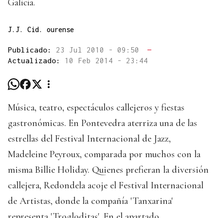
Galicia.
J.J. Cid. ourense
Publicado:
23 Jul 2010 - 09:50
—
Actualizado:
10 Feb 2014 - 23:44
Música, teatro, espectáculos callejeros y fiestas
gastronómicas. En Pontevedra aterriza una de las
estrellas del Festival Internacional de Jazz,
Madeleine Peyroux, comparada por muchos con la
misma Billie Holiday. Quienes prefieran la diversión
callejera, Redondela acoje el Festival Internacional
de Artistas, donde la compañía 'Tanxarina'
representa 'Trogloditas'. En el apartado