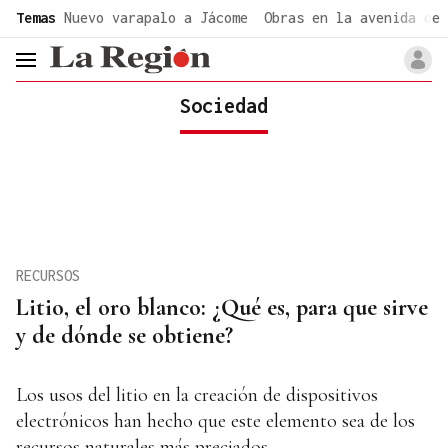
common.go-to-content
Temas
Nuevo varapalo a Jácome
Obras en la avenida de 
header.menu.open
Sociedad
RECURSOS
Litio, el oro blanco: ¿Qué es, para que sirve
y de dónde se obtiene?
Los usos del litio en la creación de dispositivos
electrónicos han hecho que este elemento sea de los
recursos naturales más preciados