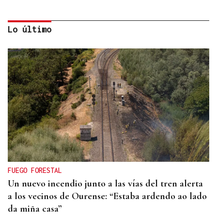
Lo último
MEDICINA FÍSICA Y REHABILITACIÓN
Lucía Ros Dopico, médico especialista: “Mi sueño
es cambiar el paradigma de la discapacidad
infantil”
FUEGO FORESTAL
Un nuevo incendio junto a las vías del tren alerta
a los vecinos de Ourense: “Estaba ardendo ao lado
da miña casa”