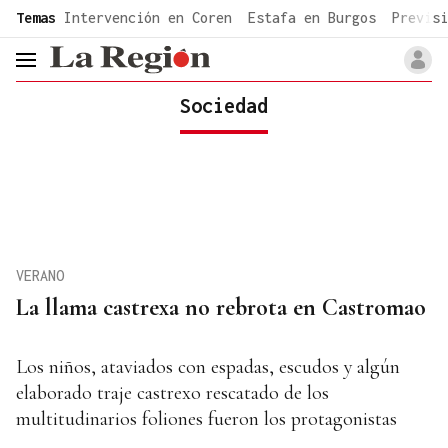
common.go-to-content
Temas
Intervención en Coren
Estafa en Burgos
Previsi
header.menu.open
Sociedad
VERANO
La llama castrexa no rebrota en Castromao
Los niños, ataviados con espadas, escudos y algún
elaborado traje castrexo rescatado de los
multitudinarios foliones fueron los protagonistas