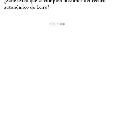
¿Sabe usted que se cumplen diez años del récord
autonómico de Leiro?
08
AGO
CONCIERTO
Javier Vargas Blues, lo mejor del rock sureño, en
Gondomar