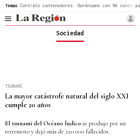
common.go-to-content
Temas
Contrato contenedores
Ourensano con 96 condenas
header.menu.open
Sociedad
TSUNAMI
La mayor catástrofe natural del siglo XXI
cumple 20 años
El tsunami del Océano Índico
se produjo por un
terremoto y dejó más de 220.000 fallecidos