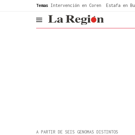
common.go-to-content
Temas
Intervención en Coren
Estafa en Bu
header.menu.open
A PARTIR DE SEIS GENOMAS DISTINTOS