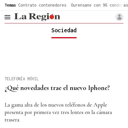
common.go-to-content
Temas
Contrato contenedores
Ourensano con 96 condenas
header.menu.open
Sociedad
TELEFONÍA MÓVIL
¿Qué novedades trae el nuevo Iphone?
La gama alta de los nuevos teléfonos de Apple
presenta por primera vez tres lentes en la cámara
trasera