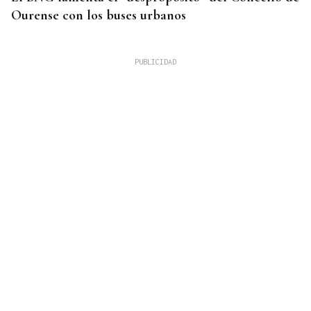
Ourense con los buses urbanos
OBITUARIO
Muere Jorge Messi, padre de Leo Messi, a los 68
años