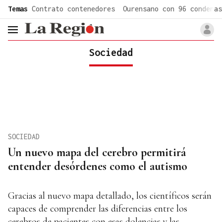
common.go-to-content
Temas
Contrato contenedores
Ourensano con 96 condenas
header.menu.open
Sociedad
SOCIEDAD
Un nuevo mapa del cerebro permitirá
entender desórdenes como el autismo
Gracias al nuevo mapa detallado, los científicos serán
capaces de comprender las diferencias entre los
cerebros de pacientes con esas dolencias y las