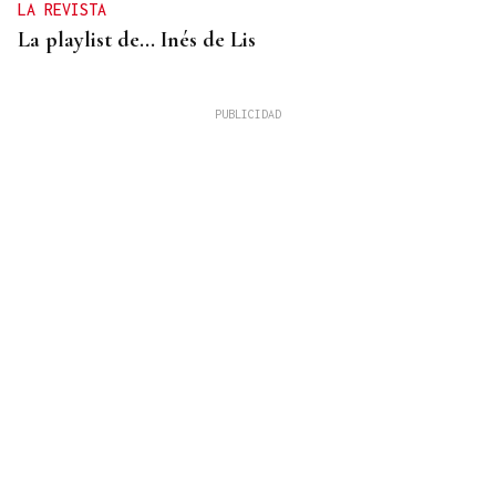
LA REVISTA
La playlist de... Inés de Lis
LA REVISTA
El "folk vulnerable" de Inés de Lis en su debut
como solista