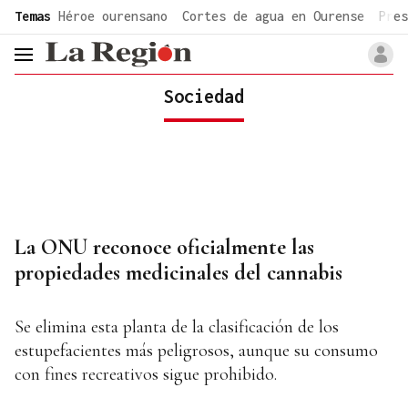
common.go-to-content
Temas
Héroe ourensano
Cortes de agua en Ourense
Pres
header.menu.open
Sociedad
La ONU reconoce oficialmente las
propiedades medicinales del cannabis
Se elimina esta planta de la clasificación de los
estupefacientes más peligrosos, aunque su consumo
con fines recreativos sigue prohibido.