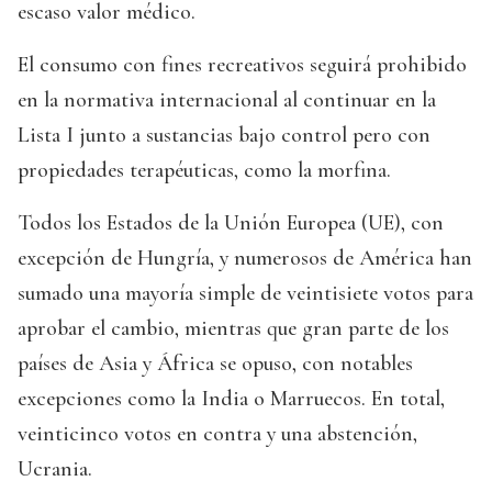
escaso valor médico.
El consumo con fines recreativos seguirá prohibido
en la normativa internacional al continuar en la
Lista I junto a sustancias bajo control pero con
propiedades terapéuticas, como la morfina.
Todos los Estados de la Unión Europea (UE), con
excepción de Hungría, y numerosos de América han
sumado una mayoría simple de veintisiete votos para
aprobar el cambio, mientras que gran parte de los
países de Asia y África se opuso, con notables
excepciones como la India o Marruecos. En total,
veinticinco votos en contra y una abstención,
Ucrania.