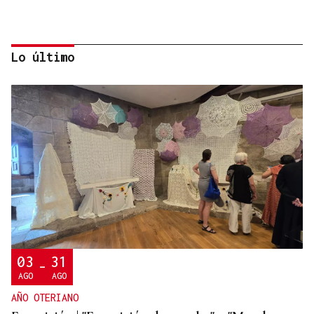
Lo último
ORÁCULO DAS BURGAS
Horóscopo del día: jueves, 6 de agosto
03
31
-
AGO
AGO
AÑO OTERIANO