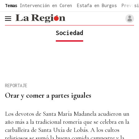
common.go-to-content
Temas
Intervención en Coren
Estafa en Burgos
Previsi
header.menu.open
Sociedad
REPORTAJE
Orar y comer a partes iguales
Los devotos de Santa María Madanela acudieron un
año más a la tradicional romería que se celebra en la
carballeira de Santa Uxía de Lobás. A los cultos
religiosos se sumó la buena comida campestre y la