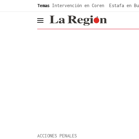
common.go-to-content
Temas
Intervención en Coren
Estafa en Bu
header.menu.open
ACCIONES PENALES