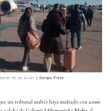
 bordo de un avión
|
Europa Press
que un tribunal maltés haya multado con
2.000
ue volaba de
Colonia (Alemania) a Malta
el