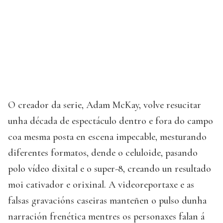
O creador da serie, Adam McKay, volve resucitar
unha década de espectáculo dentro e fora do campo
coa mesma posta en escena impecable, mesturando
diferentes formatos, dende o celuloide, pasando
polo vídeo dixital e o super-8, creando un resultado
moi cativador e orixinal. A videoreportaxe e as
falsas gravacións caseiras manteñen o pulso dunha
narración frenética mentres os personaxes falan á