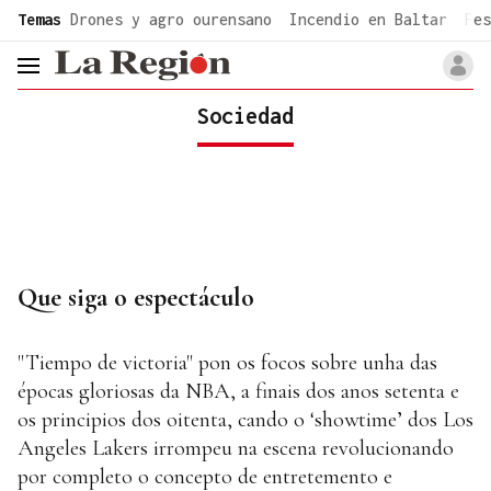
common.go-to-content
Temas
Drones y agro ourensano
Incendio en Baltar
Fes
header.menu.open
Sociedad
Que siga o espectáculo
"Tiempo de victoria" pon os focos sobre unha das
épocas gloriosas da NBA, a finais dos anos setenta e
os principios dos oitenta, cando o ‘showtime’ dos Los
Angeles Lakers irrompeu na escena revolucionando
por completo o concepto de entretemento e