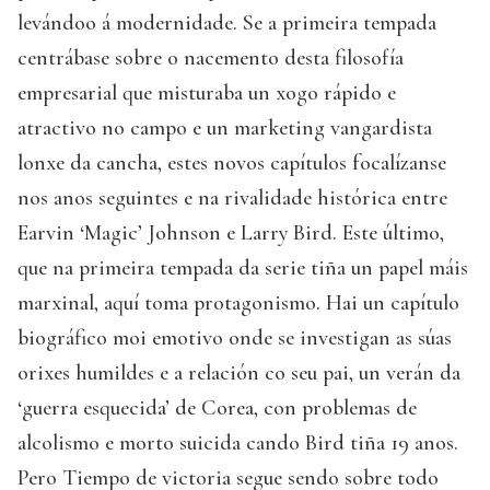
levándoo á modernidade. Se a primeira tempada
centrábase sobre o nacemento desta filosofía
empresarial que misturaba un xogo rápido e
atractivo no campo e un marketing vangardista
lonxe da cancha, estes novos capítulos focalízanse
nos anos seguintes e na rivalidade histórica entre
Earvin ‘Magic’ Johnson e Larry Bird. Este último,
que na primeira tempada da serie tiña un papel máis
marxinal, aquí toma protagonismo. Hai un capítulo
biográfico moi emotivo onde se investigan as súas
orixes humildes e a relación co seu pai, un verán da
‘guerra esquecida’ de Corea, con problemas de
alcolismo e morto suicida cando Bird tiña 19 anos.
Pero Tiempo de victoria segue sendo sobre todo