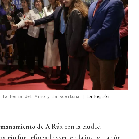
n la Feria del Vino y la Aceituna
|
La Región
rmanamiento de A Rúa
con la ciudad
ralejo
fue reforzado ayer, en la inauguración