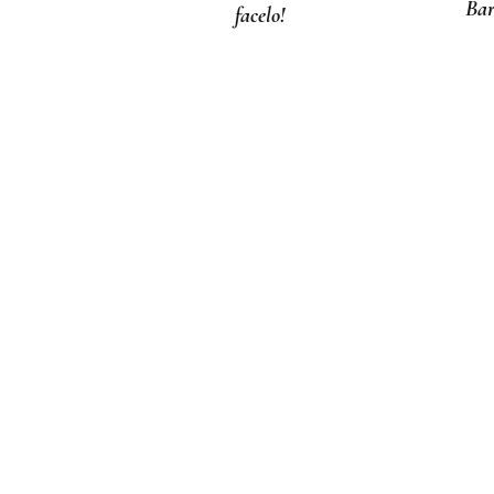
Bar
facelo!
LOS TITULARES DE HOY
La portada de La Región de
este viernes, 7 de agosto