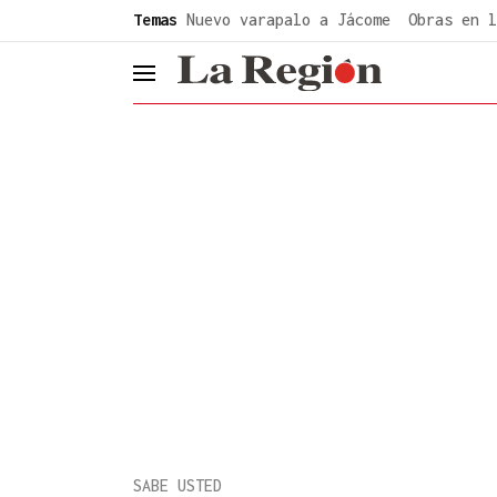
common.go-to-content
Temas
Nuevo varapalo a Jácome
Obras en l
header.menu.open
SABE USTED