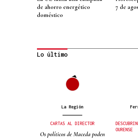
de ahorro energético
7 de ago
doméstico
Lo último
ORÁCULO DAS BURGAS
Horóscopo del día: jueves, 6
de agosto
La Región
Fer
CARTAS AL DIRECTOR
DESCUBRIN
OURENSE
Os políticos de Maceda poden