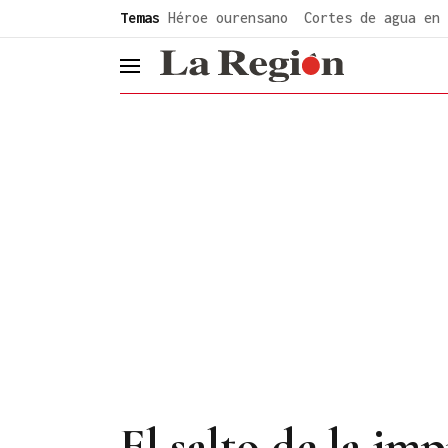
common.go-to-content
Temas
Héroe ourensano
Cortes de agua en 
header.menu.open
El salto de la imp