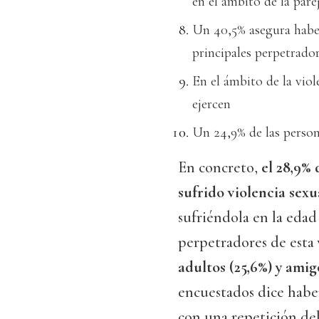
en el ámbito de la pare
Un 40,5% asegura haber 
principales perpetrado
En el ámbito de la viol
ejercen
Un 24,9% de las persona
En concreto,
el 28,9%
sufrido violencia sexu
sufriéndola en la edad 
perpetradores de esta
adultos (25,6%) y amig
encuestados dice haber
con una repetición del