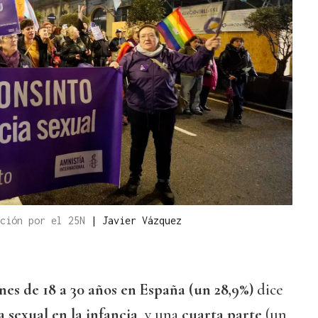
ación por el 25N
|
Javier Vázquez
nes de 18 a 30 años en España (un 28,9%)
dice
a sexual en la infancia
, y una
cuarta parte
(un