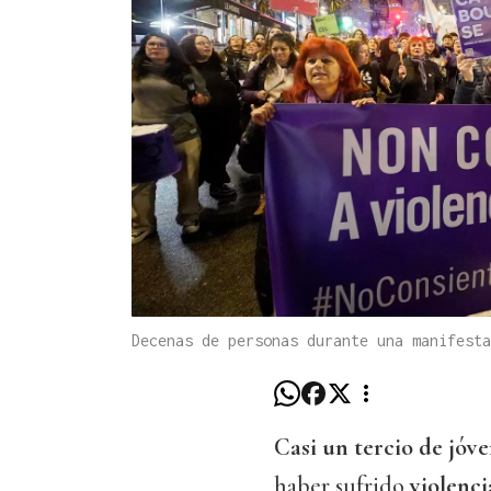
Decenas de personas durante una manifest
Casi un tercio de jóve
haber sufrido
violenci