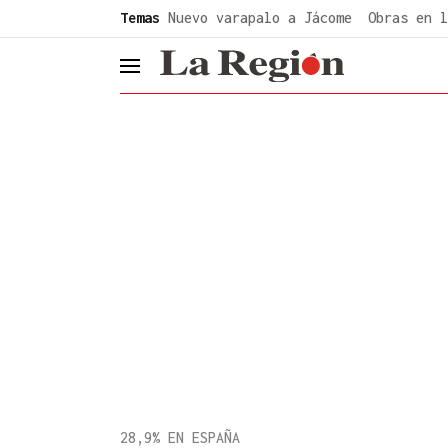
common.go-to-content
Temas
Nuevo varapalo a Jácome
Obras en l
header.menu.open
28,9% EN ESPAÑA