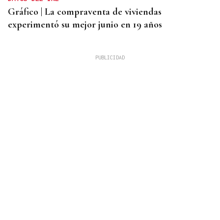
Gráfico | La compraventa de viviendas
experimentó su mejor junio en 19 años
ALERTA ALIMENTARIA
La AESAN alerta de fragmentos de vidrio en
confituras y miel Bonne Maman: estos son los lotes
afectados