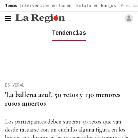
common.go-to-content
Temas
Intervención en Coren
Estafa en Burgos
Previsi
header.menu.open
Tendencias
ES VIRAL
'La ballena azul', 50 retos y 130 menores
rusos muertos
Los participantes deben superar 50 retos que van
desde tatuarse con un cuchillo alguna figura en los
brazos, no dormir en largos períodos de tiempo y la