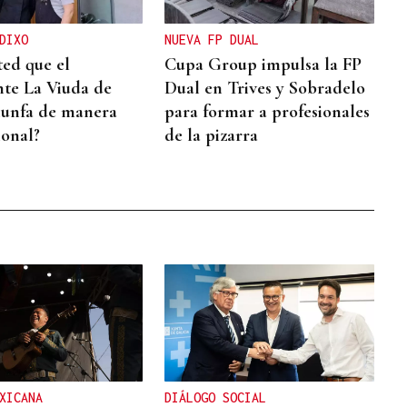
DIXO
NUEVA FP DUAL
ted que el
Cupa Group impulsa la FP
nte La Viuda de
Dual en Trives y Sobradelo
riunfa de manera
para formar a profesionales
ional?
de la pizarra
XICANA
DIÁLOGO SOCIAL