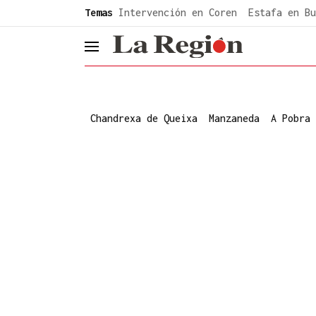
common.go-to-content
Temas
Intervención en Coren
Estafa en Bu
header.menu.open
Chandrexa de Queixa
Manzaneda
A Pobra 