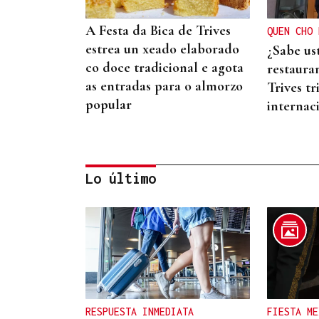
A Festa da Bica de Trives
QUEN CHO 
estrea un xeado elaborado
¿Sabe us
co doce tradicional e agota
restaura
as entradas para o almorzo
Trives t
popular
internac
Lo último
MEDIO RURAL
Tres novos pasteiros en
Chandrexa e Manzaneda
RESPUESTA INMEDIATA
FIESTA ME