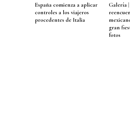
España comienza a aplicar
Galería |
controles a los viajeros
reencuen
procedentes de Italia
mexicano:
gran fies
fotos
Noticias Ourense
07/08/2026