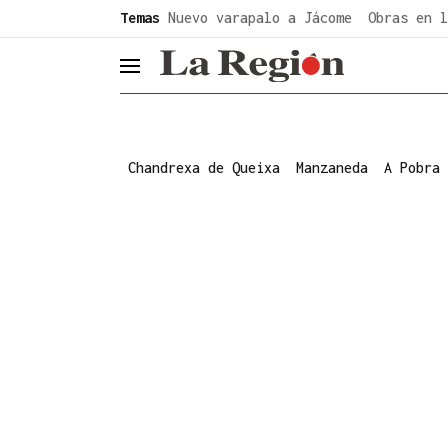
common.go-to-content
Temas
Nuevo varapalo a Jácome
Obras en l
header.menu.open
Chandrexa de Queixa
Manzaneda
A Pobra 