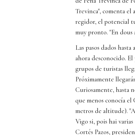
de Pena Trevinca de Po
Trevinca", comenta el 
regidor, el potencial 
muy pronto. "En dous a
Las pasos dados hasta 
ahora desconocido. El
grupos de turistas lle
Próximamente llegarán 
Curiosamente, hasta n
que menos conocía el 
metros de altitude). 
Vigo si, pois hai varia
Cortés Pazos, presiden