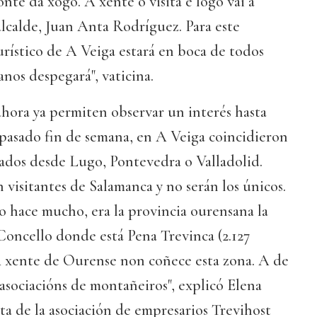
nte da xogo. A xente o visita e logo vai a
alcalde, Juan Anta Rodríguez. Para este
turístico de A Veiga estará en boca de todos
nos despegará", vaticina.
ahora ya permiten observar un interés hasta
 pasado fin de semana, en A Veiga coincidieron
gados desde Lugo, Pontevedra o Valladolid.
visitantes de Salamanca y no serán los únicos.
o hace mucho, era la provincia ourensana la
Concello donde está Pena Trevinca (2.127
"A xente de Ourense non coñece esta zona. A de
s asociacións de montañeiros", explicó Elena
ta de la asociación de empresarios Trevihost