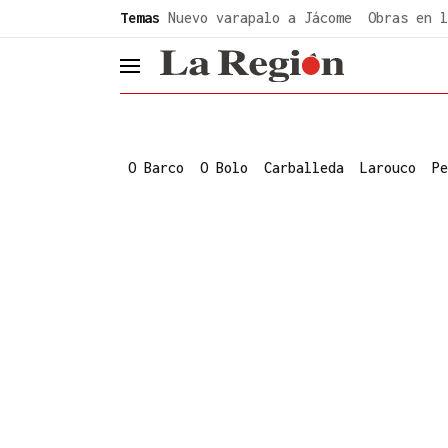
common.go-to-content
Temas
Nuevo varapalo a Jácome
Obras en l
header.menu.open
O Barco
O Bolo
Carballeda
Larouco
Pe