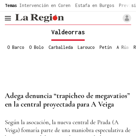
common.go-to-content
Temas
Intervención en Coren
Estafa en Burgos
Previsi
header.menu.open
Valdeorras
O Barco
O Bolo
Carballeda
Larouco
Petín
A Rúa
R
Adega denuncia “trapicheo de megavatios”
en la central proyectada para A Veiga
Según la asocación, la nueva central de Prada (A
Veiga) fomaría parte de una maniobra especulativa de