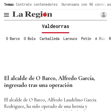
common.go-to-content
Temas
Contrato contenedores
Ourensano con 96 condenas
header.menu.open
Valdeorras
O Barco
O Bolo
Carballeda
Larouco
Petín
A Rúa
R
El alcalde de O Barco, Alfredo García,
ingresado tras una operación
El alcalde de O Barco, Alfredo Laudelino Garcia
Rodriguez, ha sido operado de una hernia y