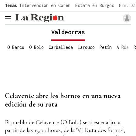
common.go-to-content
Temas
Intervención en Coren
Estafa en Burgos
Previsi
header.menu.open
Valdeorras
O Barco
O Bolo
Carballeda
Larouco
Petín
A Rúa
R
Celavente abre los hornos en una nueva
edición de su ruta
El pueblo de Celavente (O Bolo) será escenario, a
partir de las 13,00 horas, de la 'VI Ruta dos fornos',