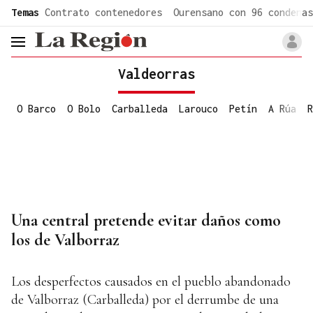
common.go-to-content
Temas
Contrato contenedores
Ourensano con 96 condenas
header.menu.open
Valdeorras
O Barco
O Bolo
Carballeda
Larouco
Petín
A Rúa
R
Una central pretende evitar daños como
los de Valborraz
Los desperfectos causados en el pueblo abandonado
de Valborraz (Carballeda) por el derrumbe de una