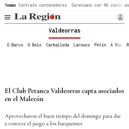
common.go-to-content
Temas
Contrato contenedores
Ourensano con 96 condenas
header.menu.open
Valdeorras
O Barco
O Bolo
Carballeda
Larouco
Petín
A Rúa
R
El Club Petanca Valdeorras capta asociados
en el Malecón
Aprovecharon el buen tiempo del domingo para dar
a conocer el juego a los barquenses