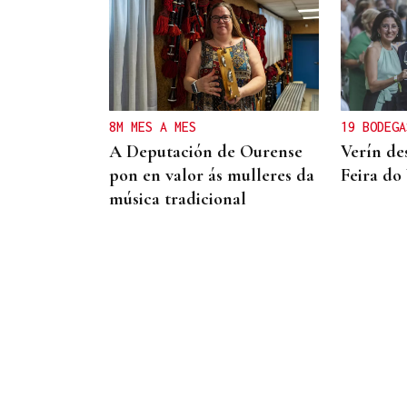
DISTRIBUIDORA FAMILIAR
Gaseosas Roca, medio siglo
creciendo junto a
Valdeorras y Coca-Cola
8M MES A MES
19 BODEGA
A Deputación de Ourense
Verín de
pon en valor ás mulleres da
Feira do
música tradicional
San Cibrao amplía el Aula
Concilia hasta los 14 años