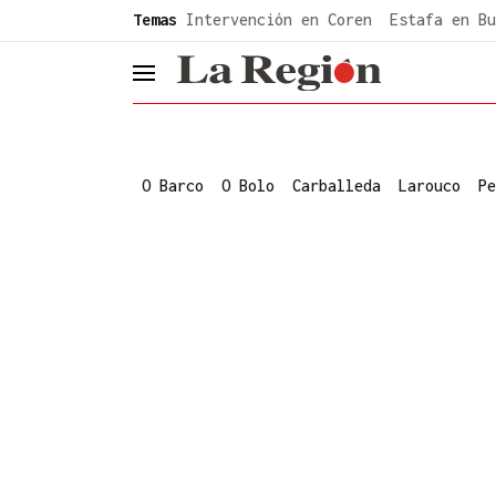
common.go-to-content
Temas
Intervención en Coren
Estafa en Bu
header.menu.open
O Barco
O Bolo
Carballeda
Larouco
Pe