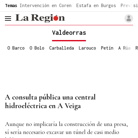
common.go-to-content
Temas
Intervención en Coren
Estafa en Burgos
Previsi
header.menu.open
Valdeorras
O Barco
O Bolo
Carballeda
Larouco
Petín
A Rúa
R
A consulta pública una central
hidroeléctrica en A Veiga
Aunque no implicaría la construcción de una presa,
sí sería necesario excavar un túnel de casi medio