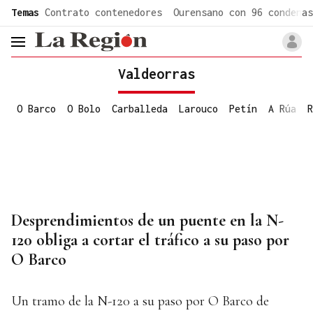
common.go-to-content
Temas
Contrato contenedores
Ourensano con 96 condenas
header.menu.open
Valdeorras
O Barco
O Bolo
Carballeda
Larouco
Petín
A Rúa
R
Desprendimientos de un puente en la N-
120 obliga a cortar el tráfico a su paso por
O Barco
Un tramo de la N-120 a su paso por O Barco de