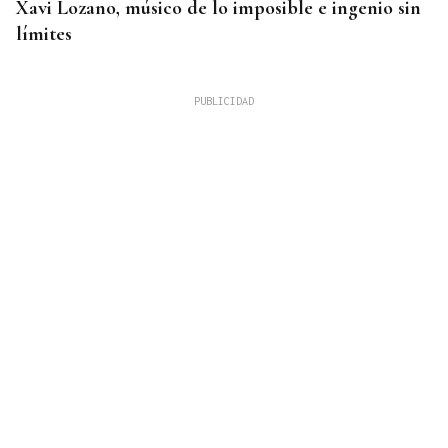
Xavi Lozano, músico de lo imposible e ingenio sin
límites
PREVENCIÓN Y EXTINCIÓN
Millán Mon pide más medios europeos para
plantar cara a los incendios: “No todo es
extinguir”