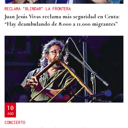
RECLAMA "BLINDAR" LA FRONTERA
Juan Jesús Vivas reclama más seguridad en Ceuta:
“Hay deambulando de 8.000 a 11.000 migrantes”
10
AGO
CONCIERTO