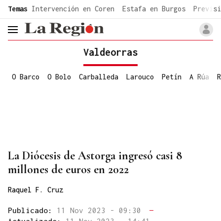
common.go-to-content
Temas
Intervención en Coren
Estafa en Burgos
Previsi
header.menu.open
Valdeorras
O Barco
O Bolo
Carballeda
Larouco
Petín
A Rúa
R
La Diócesis de Astorga ingresó casi 8
millones de euros en 2022
Raquel F. Cruz
Publicado:
11 Nov 2023 - 09:30
—
Actualizado:
11 Nov 2023 - 14:41