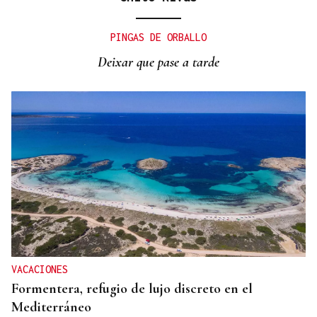
DISTRIBUIDORA FAMILIAR
Gaseosas Roca, medio siglo creciendo junto a
PINGAS DE ORBALLO
Valdeorras y Coca-Cola
Deixar que pase a tarde
VACACIONES
Formentera, refugio de lujo discreto en el
Mediterráneo