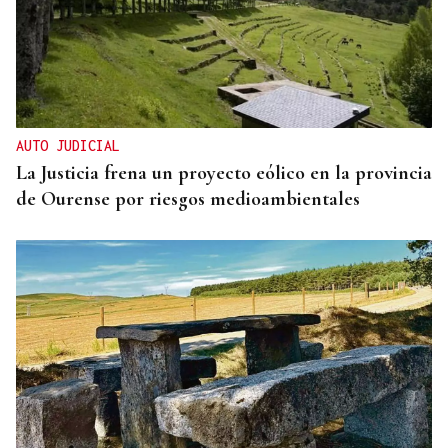
DISTRIBUIDORA FAMILIAR
Gaseosas Roca, medio siglo creciendo junto a
Valdeorras y Coca-Cola
AUTO JUDICIAL
La Justicia frena un proyecto eólico en la provincia
de Ourense por riesgos medioambientales