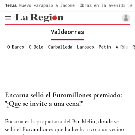
common.go-to-content
Temas
Nuevo varapalo a Jácome
Obras en la avenida de 
header.menu.open
Valdeorras
O Barco
O Bolo
Carballeda
Larouco
Petín
A Rúa
R
Encarna selló el Euromillones premiado:
"¡Que se invite a una cena!"
Encarna es la propietaria del Bar Melín, donde se
selló el Euromillones que ha hecho rico a un vecino