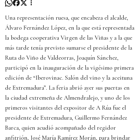
Una representación ruesa, que encabeza el alcalde,
Álvaro Fernández López, en la que está representada
la bodega cooperativa Virgen de las Viñas y a la que
más tarde tenía previsto sumarse el presidente de la
Ruta do Viño de Valdeorras, Joaquín Sánchez,
participó en la inauguración de la vigésimo primera
edición de “Iberovinac. Salón del vino y la aceituna
de Extremadura”. La feria abrió ayer sus puertas en
la ciudad extremeña de Almendralejo, y uno de los
primeros visitantes del expositor de A Rúa fue el
presidente de Extremadura, Guillermo Fernández
Barca, quien acudió acompañado del regidor
anfitrión, José María Ramírez Morán, para brindar