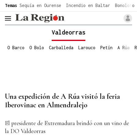
common.go-to-content
Temas
Sequía en Ourense
Incendio en Baltar
Bonoloto 
header.menu.open
Valdeorras
O Barco
O Bolo
Carballeda
Larouco
Petín
A Rúa
R
Una expedición de A Rúa visitó la feria
Iberovinac en Almendralejo
El presidente de Extremadura brindó con un vino de
la DO Valdeorras