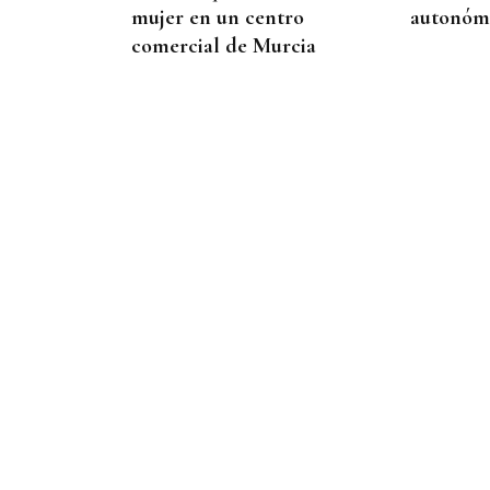
mujer en un centro
autonómi
comercial de Murcia
MEDIDAS PARA CONTROLAR EL
CONSUMO
San Cristovo de Cea podría
multar a los vecinos que se
pasen con el consumo de
agua