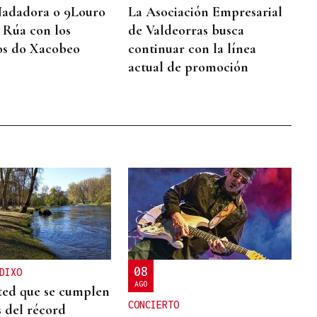
Nadadora o 9Louro
La Asociación Empresarial
A Rúa con los
de Valdeorras busca
os do Xacobeo
continuar con la línea
actual de promoción
08
DIXO
AGO
ted que se cumplen
CONCIERTO
s del récord