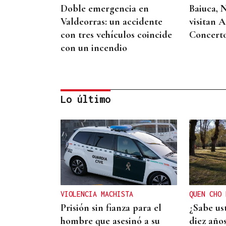
Doble emergencia en
Baiuca, 
Valdeorras: un accidente
visitan 
con tres vehículos coincide
Concert
con un incendio
Lo último
DISTRIBUIDORA FAMILIAR
Gaseosas Roca, medio siglo
creciendo junto a
Valdeorras y Coca-Cola
VIOLENCIA MACHISTA
QUEN CHO 
Prisión sin fianza para el
¿Sabe us
hombre que asesinó a su
diez año