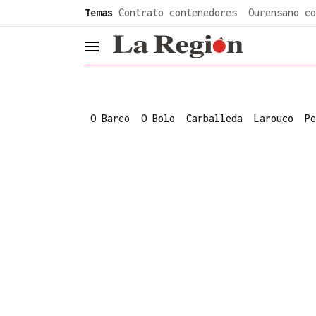
common.go-to-content
Temas
Contrato contenedores
Ourensano co
header.menu.open
O Barco
O Bolo
Carballeda
Larouco
Pe