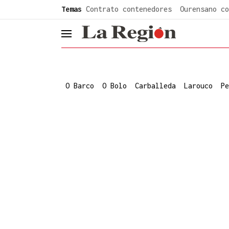
common.go-to-content
Temas
Contrato contenedores
Ourensano co
header.menu.open
O Barco
O Bolo
Carballeda
Larouco
Pe