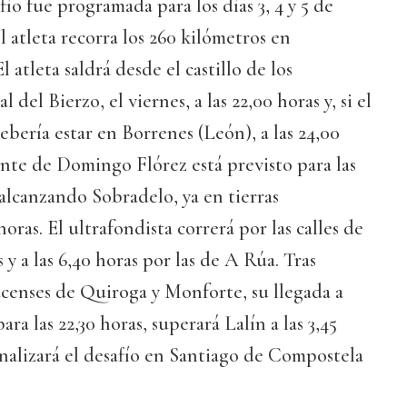
fío fue programada para los días 3, 4 y 5 de
 atleta recorra los 260 kilómetros en
 atleta saldrá desde el castillo de los
l del Bierzo, el viernes, a las 22,00 horas y, si el
bería estar en Borrenes (León), a las 24,00
nte de Domingo Flórez está previsto para las
 alcanzando Sobradelo, ya en tierras
 horas. El ultrafondista correrá por las calles de
s y a las 6,40 horas por las de A Rúa. Tras
ucenses de Quiroga y Monforte, su llegada a
ra las 22,30 horas, superará Lalín a las 3,45
nalizará el desafío en Santiago de Compostela