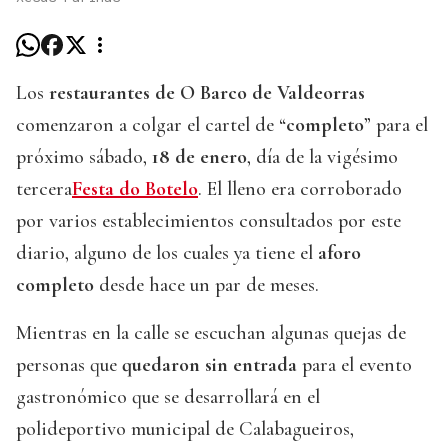
Los
restaurantes de O Barco de Valdeorras
comenzaron a colgar el cartel de “
completo
” para el
próximo sábado,
18 de enero
, día de la vigésimo
tercera
Festa do Botelo
. El lleno era corroborado
por varios establecimientos consultados por este
diario, alguno de los cuales ya tiene el
aforo
completo
desde hace un par de meses.
Mientras en la calle se escuchan algunas quejas de
personas que
quedaron sin entrada
para el evento
gastronómico que se desarrollará en el
polideportivo municipal de Calabagueiros,