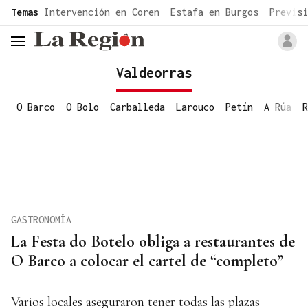
common.go-to-content
Temas
Intervención en Coren
Estafa en Burgos
Previsi
header.menu.open
Valdeorras
O Barco
O Bolo
Carballeda
Larouco
Petín
A Rúa
R
GASTRONOMÍA
La Festa do Botelo obliga a restaurantes de
O Barco a colocar el cartel de “completo”
Varios locales aseguraron tener todas las plazas