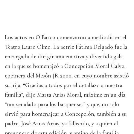
Los actos en O Barco comenzaron a mediodía en el
Teatro Lauro Olmo. La actriz Fátima Delgado fue la
encargada de dirigir una emotiva y divertida gala
en la que se homenajeó a Concepción Moral Calvo,
cocinera del Mesón JR 2000, en cuyo nombre asistió
su hija. “Gracias a todos por el detallazo a nuestra
familia”, dijo Marta Arias Moral, máxime en un día
“tan señalado para los barquenses” y que, no sólo
sirvió para homenajear a Concepción, también a su
padre, José Arias Arias, ya fallecido, y a quien el
pregonero de esta edición, y amigo de la familia,