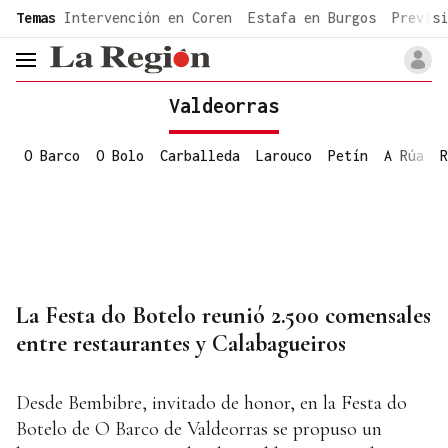
common.go-to-content
Temas
Intervención en Coren
Estafa en Burgos
Previsi
header.menu.open
Valdeorras
O Barco
O Bolo
Carballeda
Larouco
Petín
A Rúa
R
La Festa do Botelo reunió 2.500 comensales
entre restaurantes y Calabagueiros
Desde Bembibre, invitado de honor, en la Festa do
Botelo de O Barco de Valdeorras se propuso un