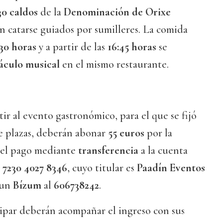
30 caldos
de la
Denominación de Orixe
n catarse guiados por sumilleres. La comida
:30 horas
y a partir de las
16:45 horas
se
áculo musical
en el mismo restaurante.
tir al evento gastronómico, para el que se fijó
e plazas, deberán abonar
55 euros
por la
 el pago mediante
transferencia
a la cuenta
 7230 4027 8346
, cuyo titular es
Paadín Eventos
 un
Bízum
al
606738242
.
ipar deberán acompañar el ingreso con sus