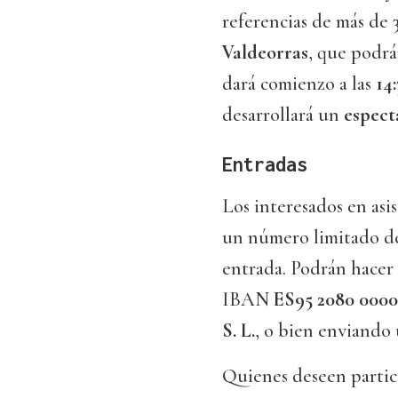
referencias de más de
Valdeorras
, que podrá
dará comienzo a las
14
desarrollará un
espect
Entradas
Los interesados en asis
un número limitado d
entrada. Podrán hacer
IBAN
ES95 2080 0000
S. L.
, o bien enviando
Quienes deseen partic