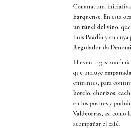
Coruña
, una iniciati
barquense
. En esta oc
un
túnel del vino
, que
Luis Paadín
y en cuya 
Regulador da Denomin
El evento gastronómic
que incluye
empanada 
entrantes, para contin
botelo
,
chorizos
,
cach
en los postres y podrá
Valdeorras
, así como 
acompañar el café.