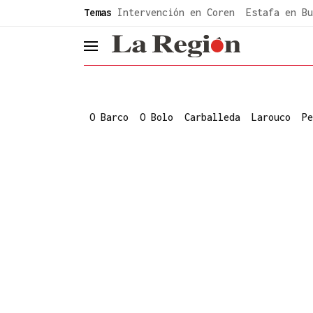
common.go-to-content
Temas
Intervención en Coren
Estafa en Bu
header.menu.open
O Barco
O Bolo
Carballeda
Larouco
Pe