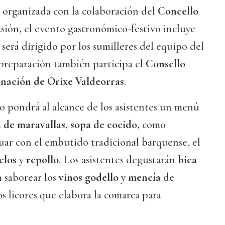
va organizada con la colaboración del
Concello
asión, el evento gastronómico-festivo incluye
 será dirigido por los sumilleres del equipo del
preparación también participa el
Consello
ación de Orixe Valdeorras
.
o pondrá al alcance de los asistentes un menú
de maravallas
,
sopa de cocido
, como
uar con el embutido tradicional barquense, el
elos
y
repollo
. Los asistentes degustarán
bica
n saborear los
vinos godello
y
mencía
de
los licores que elabora la comarca para