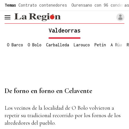
common.go-to-content
Temas
Contrato contenedores
Ourensano con 96 condenas
header.menu.open
Valdeorras
O Barco
O Bolo
Carballeda
Larouco
Petín
A Rúa
R
De forno en forno en Celavente
Los vecinos de la localidad de O Bolo volvieron a
repetir su tradicional recorrido por los fornos de los
alrededores del pueblo.