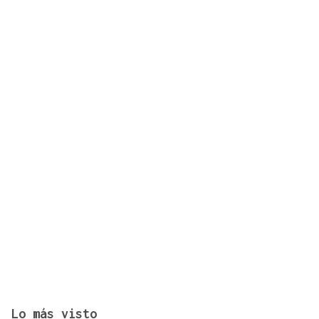
¿Sabe usted que se cumplen diez años del récord
autonómico de Leiro?
Lo más visto