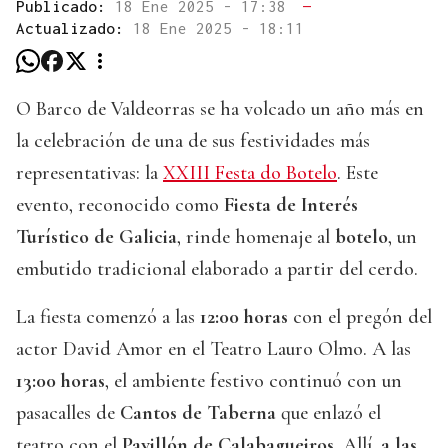
Publicado:
18 Ene 2025 - 17:38
—
Actualizado:
18 Ene 2025 - 18:11
O Barco de Valdeorras se ha volcado un año más en
la celebración de una de sus festividades más
representativas: la
XXIII Festa do Botelo
. Este
evento, reconocido como
Fiesta de Interés
Turístico de Galicia
, rinde homenaje al
botelo
, un
embutido tradicional elaborado a partir del cerdo.
La fiesta comenzó a las
12:00 horas
con el pregón del
actor David Amor en el Teatro Lauro Olmo. A las
13:00 horas
, el ambiente festivo continuó con un
pasacalles de
Cantos de Taberna
que enlazó el
teatro con el
Pavillón de Calabagueiros
. Allí,
a las