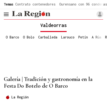
common.go-to-content
Temas
Contrato contenedores
Ourensano con 96 condenas
header.menu.open
Valdeorras
O Barco
O Bolo
Carballeda
Larouco
Petín
A Rúa
R
Galería | Tradición y gastronomía en la
Festa Do Botelo de O Barco
La Región