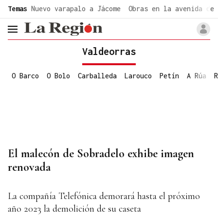
common.go-to-content
Temas
Nuevo varapalo a Jácome
Obras en la avenida de 
header.menu.open
Valdeorras
O Barco
O Bolo
Carballeda
Larouco
Petín
A Rúa
R
El malecón de Sobradelo exhibe imagen
renovada
La compañía Telefónica demorará hasta el próximo
año 2023 la demolición de su caseta