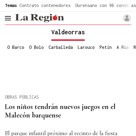
common.go-to-content
Temas
Contrato contenedores
Ourensano con 96 condenas
header.menu.open
Valdeorras
O Barco
O Bolo
Carballeda
Larouco
Petín
A Rúa
R
OBRAS PÚBLICAS
Los niños tendrán nuevos juegos en el
Malecón barquense
El parque infantil próximo al recinto de la fiesta