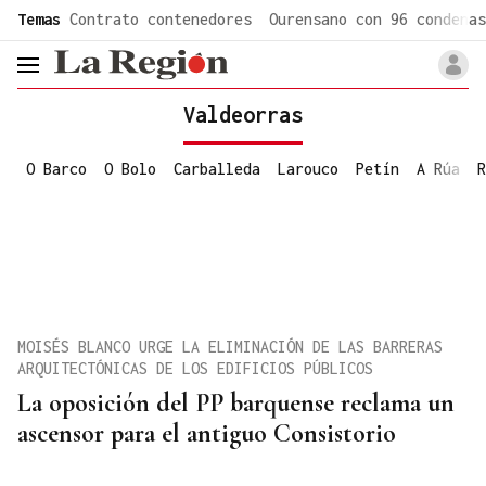
common.go-to-content
Temas
Contrato contenedores
Ourensano con 96 condenas
header.menu.open
Valdeorras
O Barco
O Bolo
Carballeda
Larouco
Petín
A Rúa
R
MOISÉS BLANCO URGE LA ELIMINACIÓN DE LAS BARRERAS
ARQUITECTÓNICAS DE LOS EDIFICIOS PÚBLICOS
La oposición del PP barquense reclama un
ascensor para el antiguo Consistorio