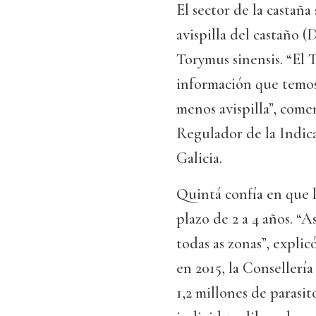
El sector de la castaña
avispilla del castaño 
Torymus sinensis. “El T
información que temos 
menos avispilla”, come
Regulador de la Indic
Galicia.
Quintá confía en que la
plazo de 2 a 4 años. “
todas as zonas”, explic
en 2015, la Consellerí
1,2 millones de parasit